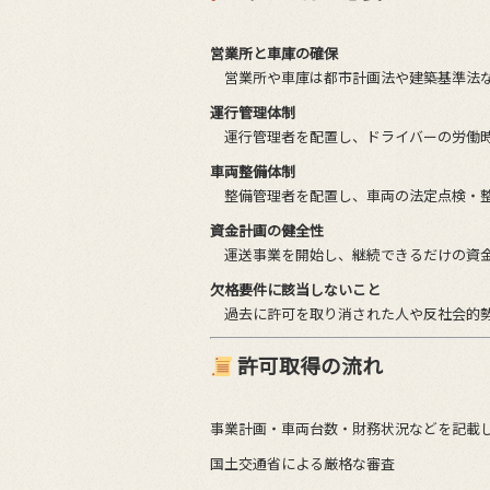
営業所と車庫の確保
営業所や車庫は都市計画法や建築基準法な
運行管理体制
運行管理者を配置し、ドライバーの労働時
車両整備体制
整備管理者を配置し、車両の法定点検・整
資金計画の健全性
運送事業を開始し、継続できるだけの資金
欠格要件に該当しないこと
過去に許可を取り消された人や反社会的勢
許可取得の流れ
事業計画・車両台数・財務状況などを記載
国土交通省による厳格な審査