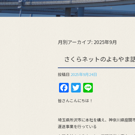
月別アーカイブ:
2025年9月
さくらネットのよもやま話
投稿日
2025年9月24日
F
T
Li
a
w
n
皆さんこんにちは！
c
itt
e
e
er
埼玉県所沢市に本社を構え、神奈川県座間
b
運送事業を行っている